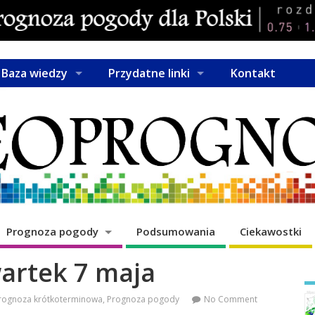
Baza wiedzy
Przydatne linki
Kontakt
Prognoza pogody
Podsumowania
Ciekawostki
artek 7 maja
rognoza krótkoterminowa
,
Prognoza pogody
No Comment