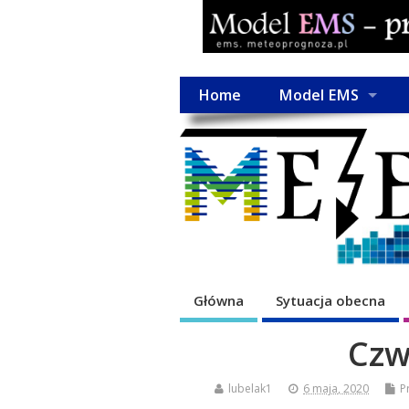
Home
Model EMS
Główna
Sytuacja obecna
Czw
lubelak1
6 maja, 2020
P