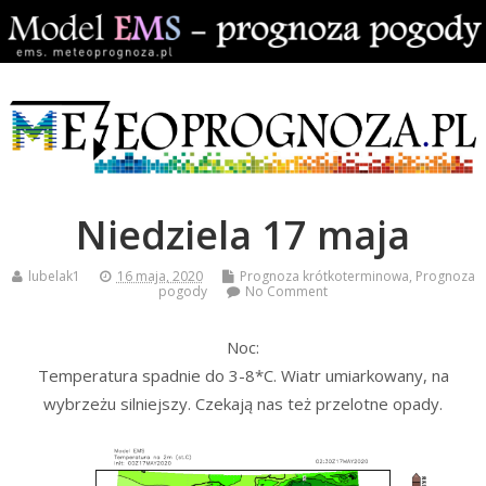
Niedziela 17 maja
lubelak1
16 maja, 2020
Prognoza krótkoterminowa
,
Prognoza
pogody
No Comment
Noc:
Temperatura spadnie do 3-8*C. Wiatr umiarkowany, na
wybrzeżu silniejszy. Czekają nas też przelotne opady.