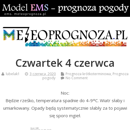
Czwartek 4 czerwca
lubelak1
3 czerwca, 2020
Prognoza krótkoterminowa
,
Prognoza
pogody
No Comment
Noc:
Będzie rześko, temperatura spadnie do 4-9*C. Wiatr słaby i
umiarkowany. Opady będą systematycznie słabły za to pojawi
się sporo mgieł.