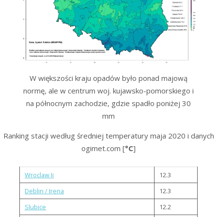
W większości kraju opadów było ponad majową
normę, ale w centrum woj. kujawsko-pomorskiego i
na północnym zachodzie, gdzie spadło poniżej 30
mm
Ranking stacji według średniej temperatury maja 2020 i danych
ogimet.com [
°C
]
Wroclaw Ii
12.3
Deblin / Irena
12.3
Slubice
12.2