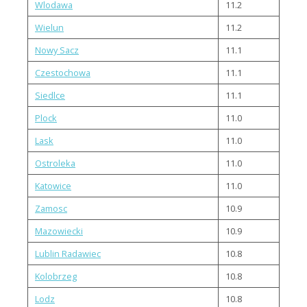
Wlodawa
11.2
Wielun
11.2
Nowy Sacz
11.1
Czestochowa
11.1
Siedlce
11.1
Plock
11.0
Lask
11.0
Ostroleka
11.0
Katowice
11.0
Zamosc
10.9
Mazowiecki
10.9
Lublin Radawiec
10.8
Kolobrzeg
10.8
Lodz
10.8