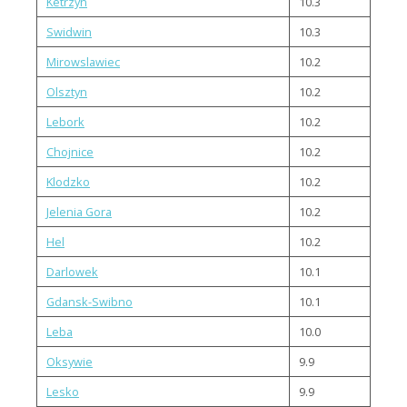
Ketrzyn
10.3
Swidwin
10.3
Mirowslawiec
10.2
Olsztyn
10.2
Lebork
10.2
Chojnice
10.2
Klodzko
10.2
Jelenia Gora
10.2
Hel
10.2
Darlowek
10.1
Gdansk-Swibno
10.1
Leba
10.0
Oksywie
9.9
Lesko
9.9