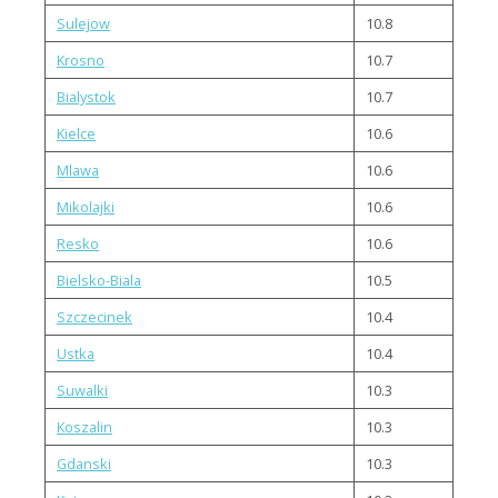
Sulejow
10.8
Krosno
10.7
Bialystok
10.7
Kielce
10.6
Mlawa
10.6
Mikolajki
10.6
Resko
10.6
Bielsko-Biala
10.5
Szczecinek
10.4
Ustka
10.4
Suwalki
10.3
Koszalin
10.3
Gdanski
10.3