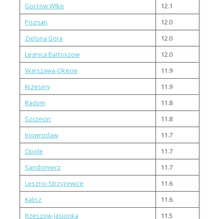
Gorzow Wlkp
12.1
Poznan
12.0
Zielona Gora
12.0
Legnica Bartoszow
12.0
Warszawa-Okecie
11.9
Krzesiny
11.9
Radom
11.8
Szczecin
11.8
Inowroclaw
11.7
Opole
11.7
Sandomierz
11.7
Leszno-Strzyzewice
11.6
Kalisz
11.6
Rzeszow-Jasionka
11.5