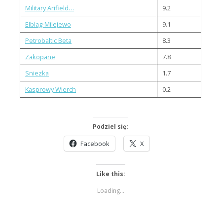
Military Arifield…
9.2
Elblag-Milejewo
9.1
Petrobaltic Beta
8.3
Zakopane
7.8
Sniezka
1.7
Kasprowy Wierch
0.2
Podziel się:
Facebook
X
Like this:
Loading...