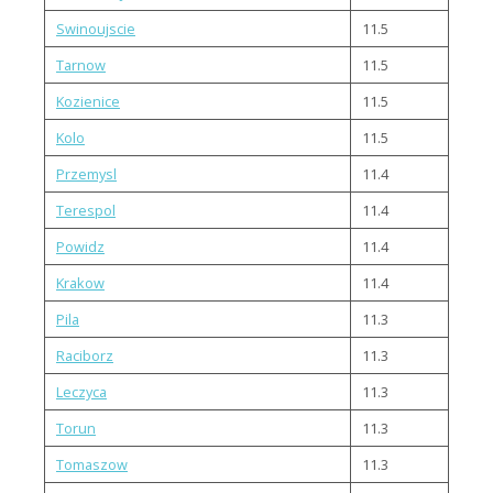
Swinoujscie
11.5
Tarnow
11.5
Kozienice
11.5
Kolo
11.5
Przemysl
11.4
Terespol
11.4
Powidz
11.4
Krakow
11.4
Pila
11.3
Raciborz
11.3
Leczyca
11.3
Torun
11.3
Tomaszow
11.3