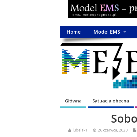
Home
Model EMS
Główna
Sytuacja obecna
Sobo
lubelak1
26 czerwca, 2020