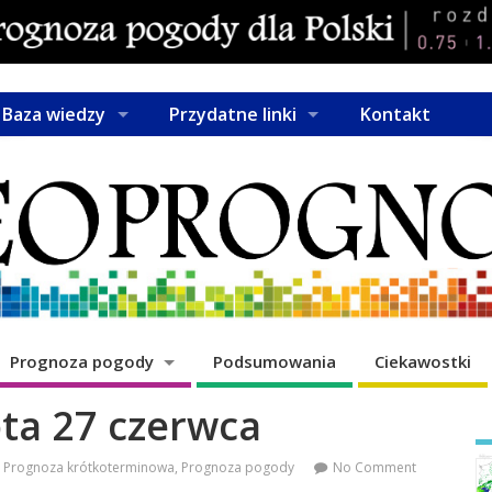
Baza wiedzy
Przydatne linki
Kontakt
Prognoza pogody
Podsumowania
Ciekawostki
ta 27 czerwca
Prognoza krótkoterminowa
,
Prognoza pogody
No Comment