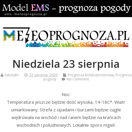
Niedziela 23 sierpnia
lubelak1
22 sierpnia, 2020
Prognoza krótkoterminowa
,
Prognoza
pogody
No Comment
Noc:
Temperatura jeszcze będzie dość wysoka, 14-18C*. Wiatr
umiarkowany. Strefa z opadami i burzami będzie ciągle
wędrowała na wschód i nad ranem będzie na krańcach
wschodnich i południowych. Lokalnie sporo mgieł.