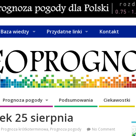
Baza wiedzy
Przydatne linki
Kontakt
Prognoza pogody
Podsumowania
Ciekawostki
ek 25 sierpnia
Prognoza krótkoterminowa
,
Prognoza pogody
No Comment