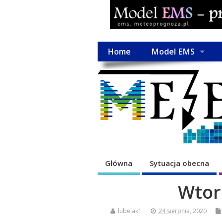
Home
Model EMS
Główna
Sytuacja obecna
Wtor
lubelak1
24 sierpnia, 2020