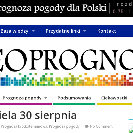
Baza wiedzy
Przydatne linki
Kontakt
Prognoza pogody
Podsumowania
Ciekawostki
ela 30 sierpnia
Prognoza krótkoterminowa
,
Prognoza pogody
No Comment