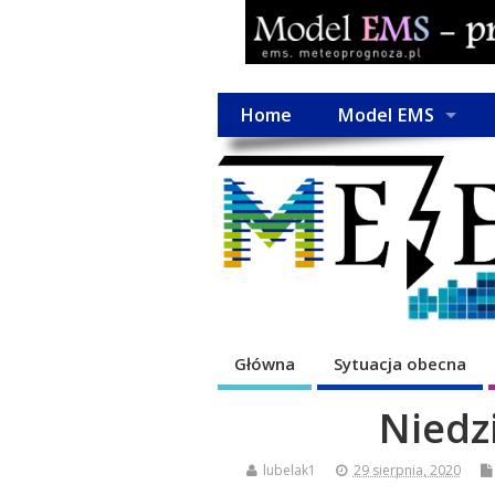
Home
Model EMS
Główna
Sytuacja obecna
Niedzi
lubelak1
29 sierpnia, 2020