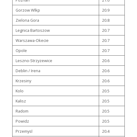
Gorzow Wlkp
20.9
Zielona Gora
20.8
Legnica Bartoszow
20.7
Warszawa-Okecie
20.7
Opole
20.7
Leszno-Strzyzewice
20.6
Deblin / Irena
20.6
Krzesiny
20.6
Kolo
20.5
Kalisz
20.5
Radom
20.5
Powidz
20.5
Przemysl
20.4