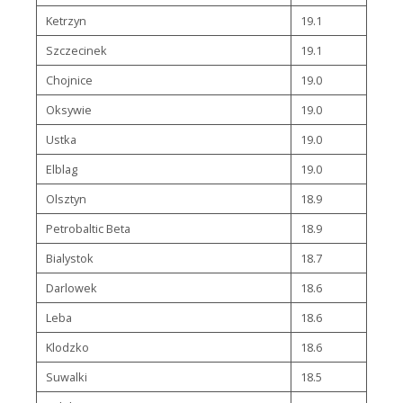
Ketrzyn
19.1
Szczecinek
19.1
Chojnice
19.0
Oksywie
19.0
Ustka
19.0
Elblag
19.0
Olsztyn
18.9
Petrobaltic Beta
18.9
Bialystok
18.7
Darlowek
18.6
Leba
18.6
Klodzko
18.6
Suwalki
18.5