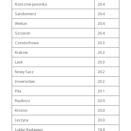
Rzeszow-Jasionka
20.4
Sandomierz
20.4
Wielun
20.4
Szczecin
20.4
Czestochowa
20.3
Krakow
20.3
Lask
20.3
Nowy Sacz
20.2
Inowroclaw
20.2
Pila
20.1
Raciborz
20.0
Krosno
20.0
Leczyca
20.0
Lublin Radawiec
19.9