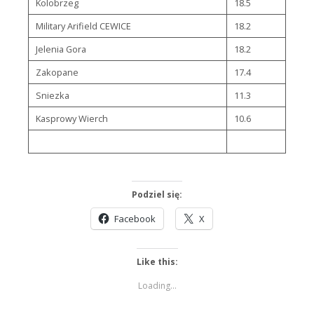
Kolobrzeg
18.5
Military Arifield CEWICE
18.2
Jelenia Gora
18.2
Zakopane
17.4
Sniezka
11.3
Kasprowy Wierch
10.6
Podziel się:
Facebook
X
Like this:
Loading...