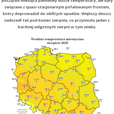
początku miesiąca panowały niższe temperatury, ale były
związane z quasi-stacjonarnym pofalowanym frontem,
który doprowadził do obfitych opadów. Większy deszcz
nadszedł też pod koniec sierpnia, co przyniosło jeden z
bardziej wilgotnych sierpni w tym wieku.