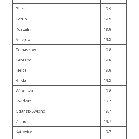
Plock
19.9
Torun
19.9
Koszalin
19.8
Sulejow
19.8
Tomaszow
19.8
Terespol
19.8
Kielce
19.8
Resko
19.8
Wlodawa
19.8
Swidwin
19.7
Gdansk-Swibno
19.7
Zamosc
19.7
Katowice
19.7