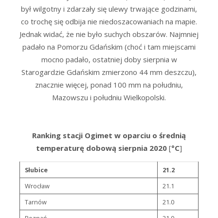
był wilgotny i zdarzały się ulewy trwające godzinami,
co trochę się odbija nie niedoszacowaniach na mapie.
Jednak widać, że nie było suchych obszarów. Najmniej
padało na Pomorzu Gdańskim (choć i tam miejscami
mocno padało, ostatniej doby sierpnia w
Starogardzie Gdańskim zmierzono 44 mm deszczu),
znacznie więcej, ponad 100 mm na południu,
Mazowszu i południu Wielkopolski.
Ranking stacji Ogimet w oparciu o średnią
temperaturę dobową sierpnia 2020
[
°C
]
Słubice
21.2
Wrocław
21.1
Tarnów
21.0
Poznań
21.0