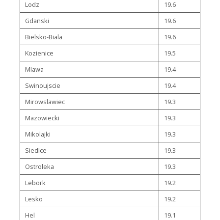
Lodz
19.6
Gdanski
19.6
Bielsko-Biala
19.6
Kozienice
19.5
Mlawa
19.4
Swinoujscie
19.4
Mirowslawiec
19.3
Mazowiecki
19.3
Mikolajki
19.3
Siedlce
19.3
Ostroleka
19.3
Lebork
19.2
Lesko
19.2
Hel
19.1