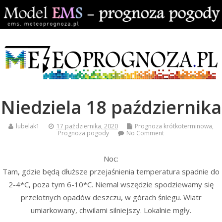
Niedziela 18 października
lubelak1
17 października, 2020
Prognoza krótkoterminowa
,
Prognoza pogody
No Comment
Noc:
Tam, gdzie będą dłuższe przejaśnienia temperatura spadnie do
2-4*C, poza tym 6-10*C. Niemal wszędzie spodziewamy się
przelotnych opadów deszczu, w górach śniegu. Wiatr
umiarkowany, chwilami silniejszy. Lokalnie mgły.