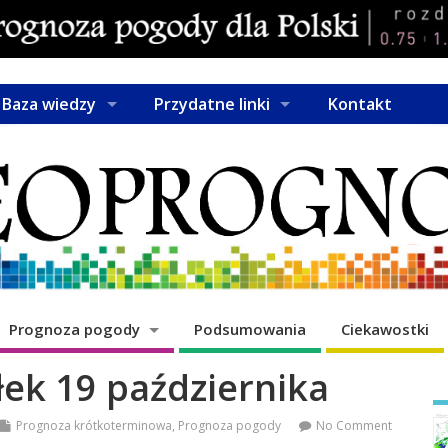
Baza wiedzy
Przydatne linki
Kontakt
Prognoza pogody
Podsumowania
Ciekawostki
łek 19 października
Prognoza krótkoterminowa
,
Prognoza pogody
No Comment