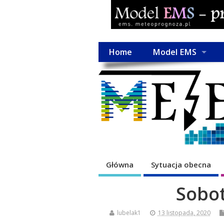
Home
Model EMS
Główna
Sytuacja obecna
Sobot
lubelak1
13 listopada, 2020