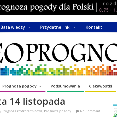
Baza wiedzy
Przydatne linki
Kontakt
Prognoza pogody
Podsumowania
Ciekawostki
a 14 listopada
Prognoza krótkoterminowa
,
Prognoza pogody
No Comment