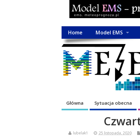
Home
Model EMS
Główna
Sytuacja obecna
Czwart
lubelak1
25 listopada, 2020