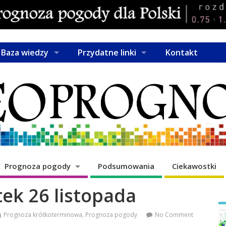
Baza wiedzy
Przydatne linki
Kontakt
Prognoza pogody
Podsumowania
Ciekawostki
ek 26 listopada
Prognoza krótkoterminowa
,
Prognoza pogody
No Comment