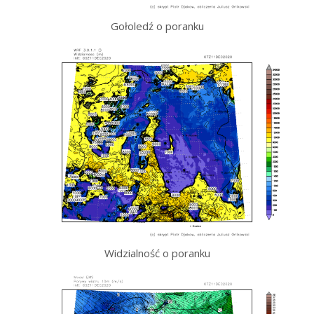
Gołoledź o poranku
Widzialność o poranku