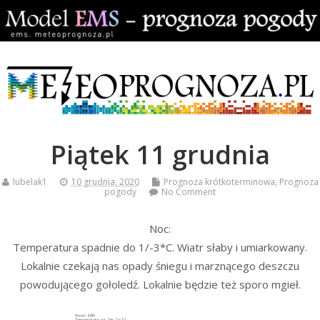
Piątek 11 grudnia
lubelak1
10 grudnia, 2020
Prognoza krótkoterminowa
,
Prognoza
pogody
No Comment
Noc:
Temperatura spadnie do 1/-3*C. Wiatr słaby i umiarkowany.
Lokalnie czekają nas opady śniegu i marznącego deszczu
powodującego gołoledź. Lokalnie będzie też sporo mgieł.