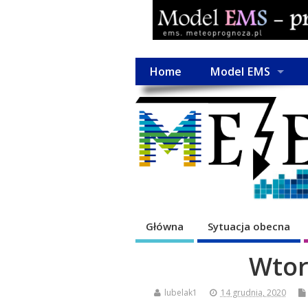
Home
Model EMS
Główna
Sytuacja obecna
Wtor
lubelak1
14 grudnia, 2020