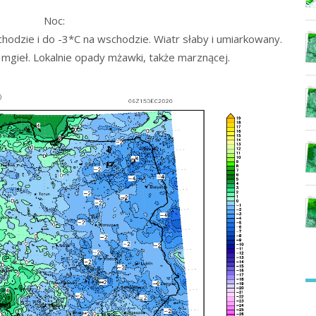
Noc:
odzie i do -3*C na wschodzie. Wiatr słaby i umiarkowany.
 mgieł. Lokalnie opady mżawki, także marznącej.