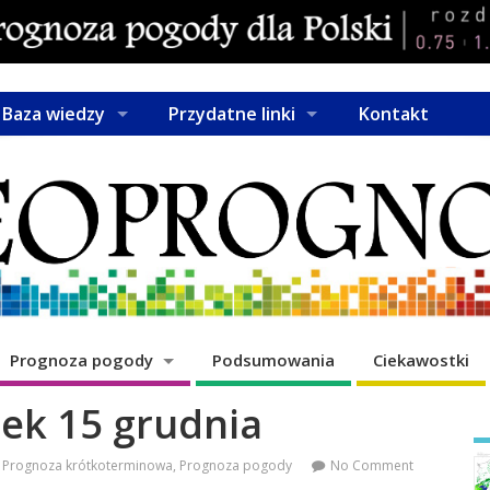
Baza wiedzy
Przydatne linki
Kontakt
Prognoza pogody
Podsumowania
Ciekawostki
ek 15 grudnia
Prognoza krótkoterminowa
,
Prognoza pogody
No Comment