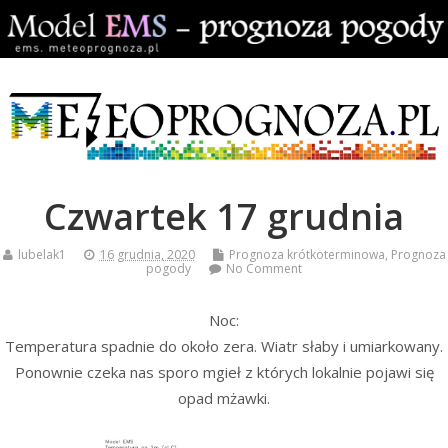
Czwartek 17 grudnia
lubelak1
16 grudnia, 2020
Prognoza krótkoterminowa
,
Prognoza
pogody
No Comment
Noc:
Temperatura spadnie do około zera. Wiatr słaby i umiarkowany.
Ponownie czeka nas sporo mgieł z których lokalnie pojawi się
opad mżawki.