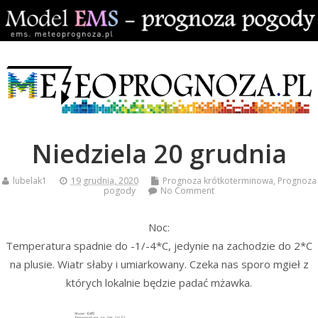
Niedziela 20 grudnia
lubelak1
19 grudnia, 2020
Prognoza krótkoterminowa
,
Prognoza
pogody
No Comment
Noc:
Temperatura spadnie do -1/-4*C, jedynie na zachodzie do 2*C
na plusie. Wiatr słaby i umiarkowany. Czeka nas sporo mgieł z
których lokalnie będzie padać mżawka.