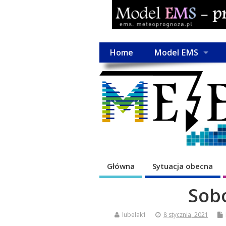
Home
Model EMS
Główna
Sytuacja obecna
Sobo
lubelak1
8 stycznia, 2021