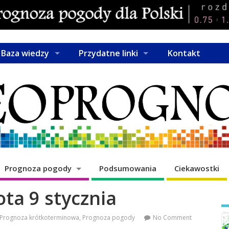
Baza wiedzy
Przydatne linki
Kontakt
Prognoza pogody
Podsumowania
Ciekawostki
ta 9 stycznia
Prognoza krótkoterminowa
,
Prognoza pogody
No Comment