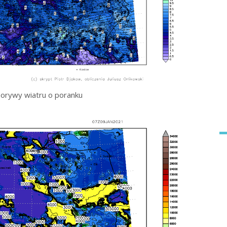
orywy wiatru o poranku