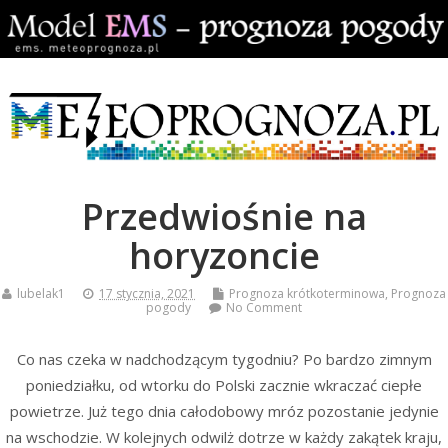
Przedwiośnie na
horyzoncie
lubelak1
17 stycznia, 2021
Prognoza krótkoterminowa
,
Prognoza
pogody
No Comment
Co nas czeka w nadchodzącym tygodniu? Po bardzo zimnym
poniedziałku, od wtorku do Polski zacznie wkraczać ciepłe
powietrze. Już tego dnia całodobowy mróz pozostanie jedynie
na wschodzie. W kolejnych odwilż dotrze w każdy zakątek kraju,