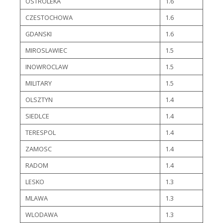
OSTROLEKA
1.6
CZESTOCHOWA
1.6
GDANSKI
1.6
MIROSLAWIEC
1.5
INOWROCLAW
1.5
MILITARY
1.5
OLSZTYN
1.4
SIEDLCE
1.4
TERESPOL
1.4
ZAMOSC
1.4
RADOM
1.4
LESKO
1.3
MLAWA
1.3
WLODAWA
1.3