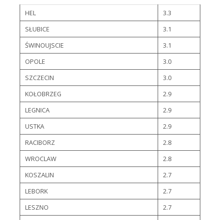
HEL
3.3
SŁUBICE
3.1
ŚWINOUJSCIE
3.1
OPOLE
3.0
SZCZECIN
3.0
KOŁOBRZEG
2.9
LEGNICA
2.9
USTKA
2.9
RACIBORZ
2.8
WROCLAW
2.8
KOSZALIN
2.7
LEBORK
2.7
LESZNO
2.7