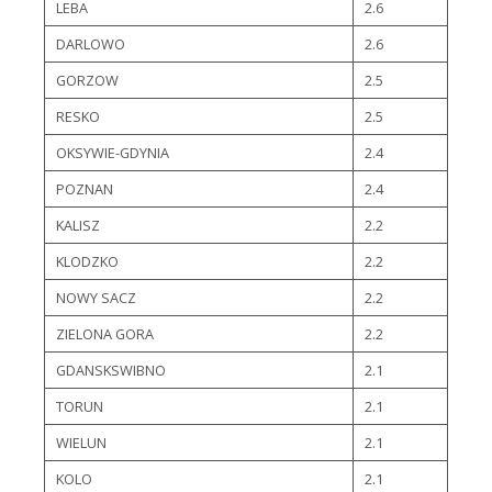
LEBA
2.6
DARLOWO
2.6
GORZOW
2.5
RESKO
2.5
OKSYWIE-GDYNIA
2.4
POZNAN
2.4
KALISZ
2.2
KLODZKO
2.2
NOWY SACZ
2.2
ZIELONA GORA
2.2
GDANSKSWIBNO
2.1
TORUN
2.1
WIELUN
2.1
KOLO
2.1