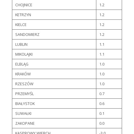
CHOJNICE
1.2
KETRZYN
1.2
KIELCE
1.2
SANDOMIERZ
1.2
LUBLIN
1.1
MIKOLAJKI
1.1
ELBLĄG
1.0
KRAKÓW
1.0
RZESZÓW
1.0
PRZEMYŚL
0.7
BIAŁYSTOK
0.6
SUWAŁKI
0.1
ZAKOPANE
0.0
KASPROWY WIERCH
-3.0