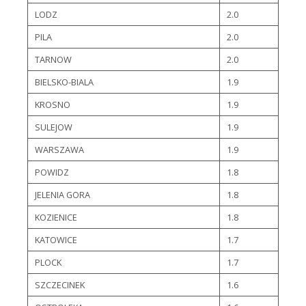
LODZ
2.0
PILA
2.0
TARNOW
2.0
BIELSKO-BIALA
1.9
KROSNO
1.9
SULEJOW
1.9
WARSZAWA
1.9
POWIDZ
1.8
JELENIA GORA
1.8
KOZIENICE
1.8
KATOWICE
1.7
PLOCK
1.7
SZCZECINEK
1.6