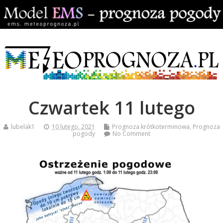
Czwartek 11 lutego
lubelak1
10 lutego, 2021
Prognoza krótkoterminowa
,
Prognoza
pogody
No Comment