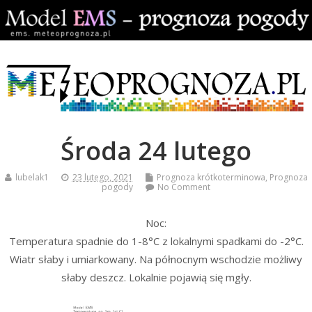
Środa 24 lutego
lubelak1
23 lutego, 2021
Prognoza krótkoterminowa
,
Prognoza
pogody
No Comment
Noc:
Temperatura spadnie do 1-8°C z lokalnymi spadkami do -2°C.
Wiatr słaby i umiarkowany. Na północnym wschodzie możliwy
słaby deszcz. Lokalnie pojawią się mgły.