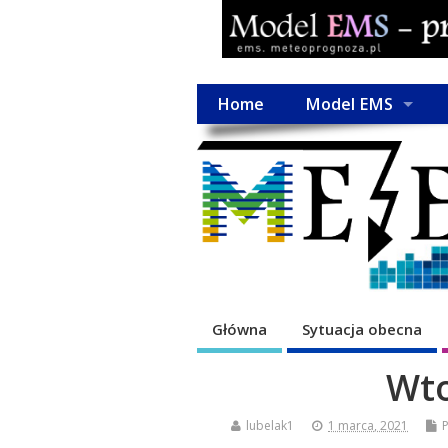
Home
Model EMS
Główna
Sytuacja obecna
Wto
lubelak1
1 marca, 2021