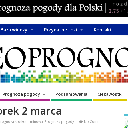
Baza wiedzy
Przydatne linki
Kontakt
Prognoza pogody
Podsumowania
Ciekawostki
rek 2 marca
Prognoza krótkoterminowa
,
Prognoza pogody
No Comment