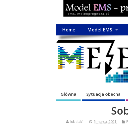
Home
Model EMS
Główna
Sytuacja obecna
Sob
lubelak1
5 marca, 2021