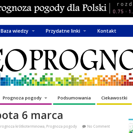
Baza wiedzy
Przydatne linki
Kontakt
Prognoza pogody
Podsumowania
Ciekawostki
ota 6 marca
Prognoza krótkoterminowa
,
Prognoza pogody
No Comment