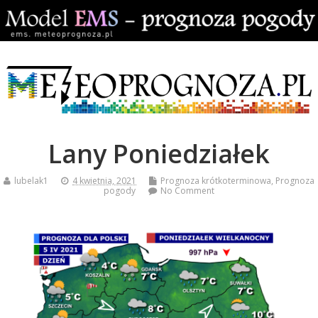
Lany Poniedziałek
lubelak1
4 kwietnia, 2021
Prognoza krótkoterminowa
,
Prognoza
pogody
No Comment