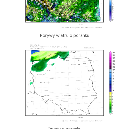
Porywy wiatru o poranku
Opady o poranku