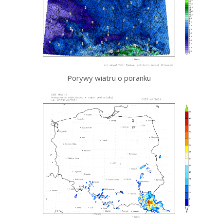
Porywy wiatru o poranku