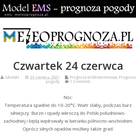
Czwartek 24 czerwca
lubelak1
23 czerwca, 2021
Prognoza krótkoterminowa
,
Prognoza
pogody
1 Comment
Noc:
Temperatura spadnie do 10-20°C. Wiatr słaby, podczas burz
silniejszy. Burze i opady wkroczą do Polski południowo-
zachodniej i będą wędrowały w kierunku północno-wschodnim.
Oprócz silnych opadów możliwy także grad.