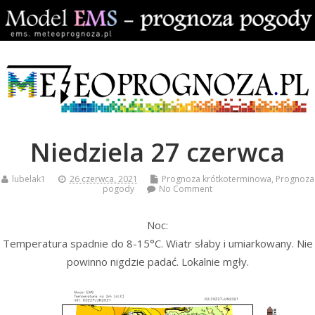
Niedziela 27 czerwca
lubelak1
26 czerwca, 2021
Prognoza krótkoterminowa
,
Prognoza
pogody
No Comment
Noc:
Temperatura spadnie do 8-15°C. Wiatr słaby i umiarkowany. Nie
powinno nigdzie padać. Lokalnie mgły.