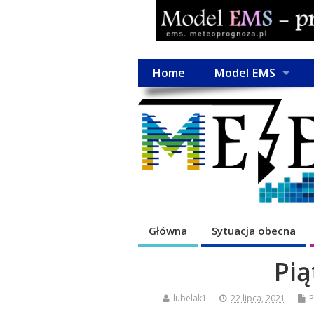
Home
Model EMS
Główna
Sytuacja obecna
Pią
lubelak1
22 lipca, 2021
P