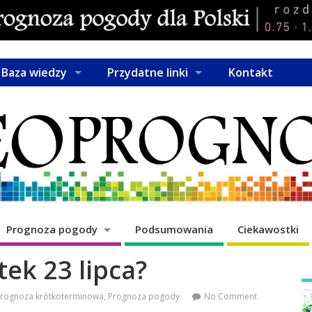
Baza wiedzy
Przydatne linki
Kontakt
Prognoza pogody
Podsumowania
Ciekawostki
tek 23 lipca?
rognoza krótkoterminowa
,
Prognoza pogody
No Comment