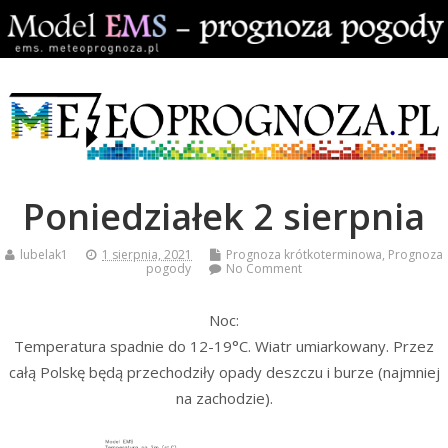
Poniedziałek 2 sierpnia
lubelak1
1 sierpnia, 2021
Prognoza krótkoterminowa
,
Prognoza
pogody
No Comment
Noc:
Temperatura spadnie do 12-19°C. Wiatr umiarkowany. Przez
całą Polskę będą przechodziły opady deszczu i burze (najmniej
na zachodzie).