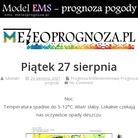
Piątek 27 sierpnia
lubelak1
26 sierpnia, 2021
Prognoza krótkoterminowa
,
Prognoza
pogody
No Comment
Noc:
Temperatura spadnie do 5-12°C. Wiatr słaby. Lokalnie czekają
nas oczywiście opady deszczu.