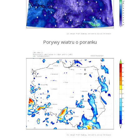
Porywy wiatru o poranku