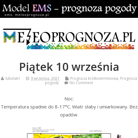
Piątek 10 września
lubelak1
9 września, 2021
Prognoza krótkoterminowa
,
Prognoza
pogody
No Comment
Noc:
Temperatura spadnie do 8-17°C. Wiatr słaby i umiarkowany. Bez
opadów.