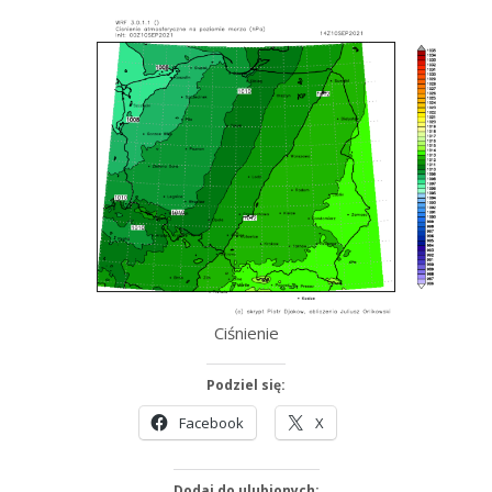
Ciśnienie
Podziel się:
Facebook
X
Dodaj do ulubionych: