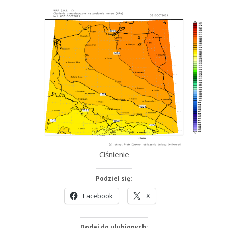
Ciśnienie
Podziel się:
Facebook
X
Dodaj do ulubionych: