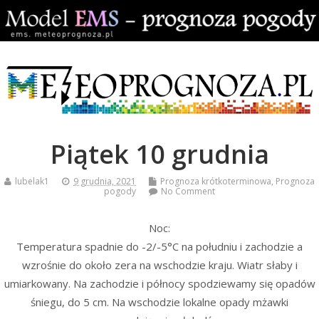
Piątek 10 grudnia
lubelak1
9 grudnia, 2021
Prognoza krótkoterminowa
,
Prognoza
pogody
No Comment
Noc:
Temperatura spadnie do -2/-5°C na południu i zachodzie a
wzrośnie do około zera na wschodzie kraju. Wiatr słaby i
umiarkowany. Na zachodzie i północy spodziewamy się opadów
śniegu, do 5 cm. Na wschodzie lokalne opady mżawki