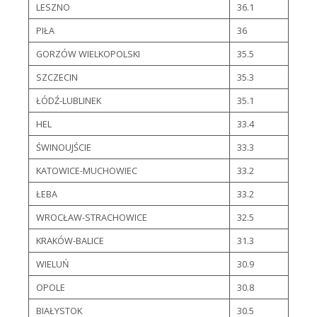
LESZNO
36.1
PIŁA
36
GORZÓW WIELKOPOLSKI
35.5
SZCZECIN
35.3
ŁÓDŹ-LUBLINEK
35.1
HEL
33.4
ŚWINOUJŚCIE
33.3
KATOWICE-MUCHOWIEC
33.2
ŁEBA
33.2
WROCŁAW-STRACHOWICE
32.5
KRAKÓW-BALICE
31.3
WIELUŃ
30.9
OPOLE
30.8
BIAŁYSTOK
30.5