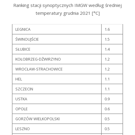
Ranking stacji synoptycznych IMGW według średniej
temperatury grudnia 2021 [°C]
LEGNICA
1.6
ŚWINOUJŚCIE
1.5
SŁUBICE
1.4
KOŁOBRZEG-DŹWIRZYNO
1.2
WROCŁAW-STRACHOWICE
1.2
HEL
1.1
SZCZECIN
1.1
USTKA
0.9
OPOLE
0.6
GORZÓW WIELKOPOLSKI
0.5
LESZNO
0.5