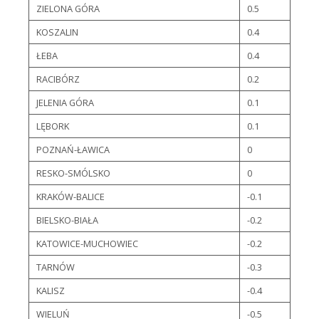
ZIELONA GÓRA
0.5
KOSZALIN
0.4
ŁEBA
0.4
RACIBÓRZ
0.2
JELENIA GÓRA
0.1
LĘBORK
0.1
POZNAŃ-ŁAWICA
0
RESKO-SMÓLSKO
0
KRAKÓW-BALICE
-0.1
BIELSKO-BIAŁA
-0.2
KATOWICE-MUCHOWIEC
-0.2
TARNÓW
-0.3
KALISZ
-0.4
WIELUŃ
-0.5