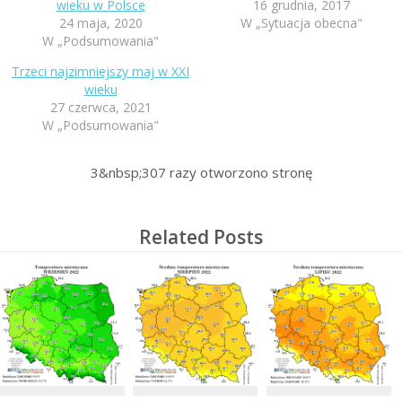
wieku w Polsce
16 grudnia, 2017
24 maja, 2020
W „Sytuacja obecna"
W „Podsumowania"
Trzeci najzimniejszy maj w XXI
wieku
27 czerwca, 2021
W „Podsumowania"
3&nbsp;307
razy otworzono stronę
Related Posts