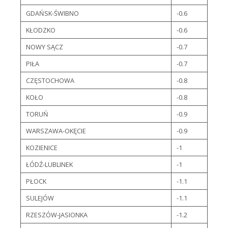
GDAŃSK-ŚWIBNO
-0.6
KŁODZKO
-0.6
NOWY SĄCZ
-0.7
PIŁA
-0.7
CZĘSTOCHOWA
-0.8
KOŁO
-0.8
TORUŃ
-0.9
WARSZAWA-OKĘCIE
-0.9
KOZIENICE
-1
ŁÓDŹ-LUBLINEK
-1
PŁOCK
-1.1
SULEJÓW
-1.1
RZESZÓW-JASIONKA
-1.2