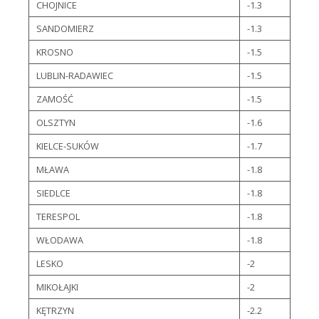
CHOJNICE
-1.3
SANDOMIERZ
-1.3
KROSNO
-1.5
LUBLIN-RADAWIEC
-1.5
ZAMOŚĆ
-1.5
OLSZTYN
-1.6
KIELCE-SUKÓW
-1.7
MŁAWA
-1.8
SIEDLCE
-1.8
TERESPOL
-1.8
WŁODAWA
-1.8
LESKO
-2
MIKOŁAJKI
-2
KĘTRZYN
-2.2