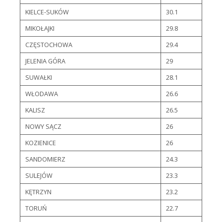
KIELCE-SUKÓW
30.1
MIKOŁAJKI
29.8
CZĘSTOCHOWA
29.4
JELENIA GÓRA
29
SUWAŁKI
28.1
WŁODAWA
26.6
KALISZ
26.5
NOWY SĄCZ
26
KOZIENICE
26
SANDOMIERZ
24.3
SULEJÓW
23.3
KĘTRZYN
23.2
TORUŃ
22.7