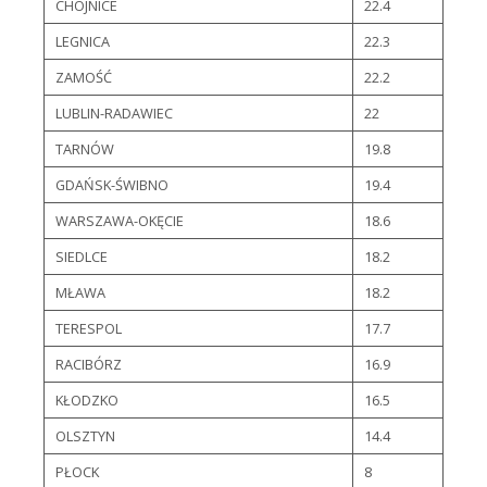
CHOJNICE
22.4
LEGNICA
22.3
ZAMOŚĆ
22.2
LUBLIN-RADAWIEC
22
TARNÓW
19.8
GDAŃSK-ŚWIBNO
19.4
WARSZAWA-OKĘCIE
18.6
SIEDLCE
18.2
MŁAWA
18.2
TERESPOL
17.7
RACIBÓRZ
16.9
KŁODZKO
16.5
OLSZTYN
14.4
PŁOCK
8