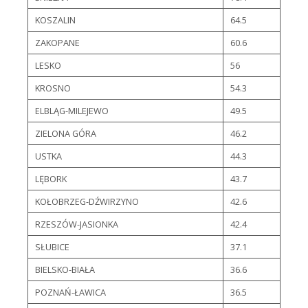
KOSZALIN
64.5
ZAKOPANE
60.6
LESKO
56
KROSNO
54.3
ELBLĄG-MILEJEWO
49.5
ZIELONA GÓRA
46.2
USTKA
44.3
LĘBORK
43.7
KOŁOBRZEG-DŹWIRZYNO
42.6
RZESZÓW-JASIONKA
42.4
SŁUBICE
37.1
BIELSKO-BIAŁA
36.6
POZNAŃ-ŁAWICA
36.5