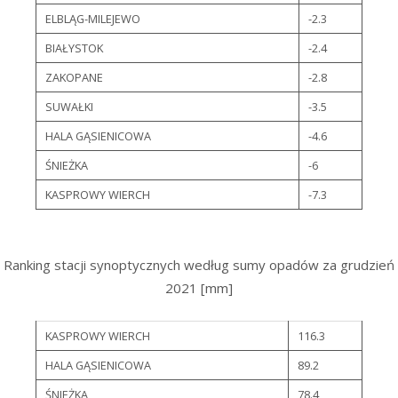
ELBLĄG-MILEJEWO
-2.3
BIAŁYSTOK
-2.4
ZAKOPANE
-2.8
SUWAŁKI
-3.5
HALA GĄSIENICOWA
-4.6
ŚNIEŻKA
-6
KASPROWY WIERCH
-7.3
Ranking stacji synoptycznych według sumy opadów za grudzień
2021 [mm]
KASPROWY WIERCH
116.3
HALA GĄSIENICOWA
89.2
ŚNIEŻKA
78.4