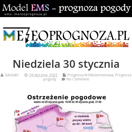
Niedziela 30 stycznia
lubelak1
29 stycznia, 2022
Prognoza krótkoterminowa
,
Prognoza
pogody
No Comment