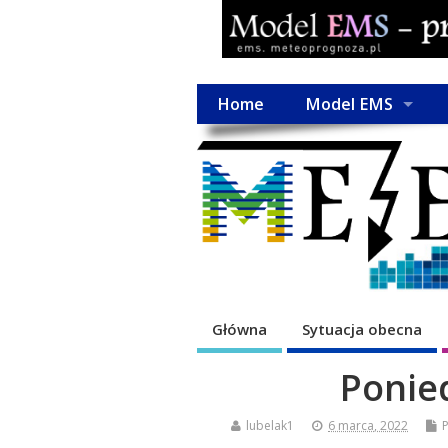
Home
Model EMS
Główna
Sytuacja obecna
Ponie
lubelak1
6 marca, 2022