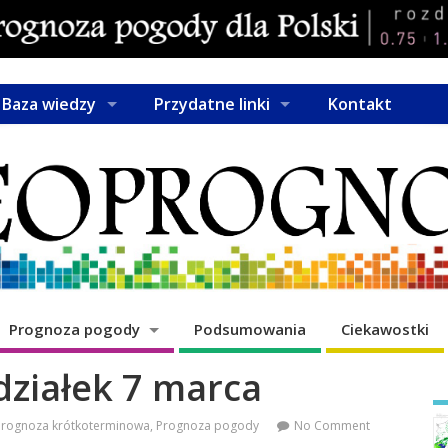
Baza wiedzy
Przydatne linki
Kontakt
Prognoza pogody
Podsumowania
Ciekawostki
działek 7 marca
Prognoza krótkoterminowa
,
Prognoza pogody
No Comment