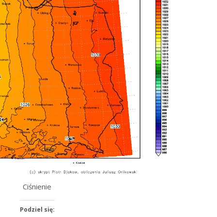
Ciśnienie
Podziel się: