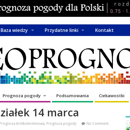
Baza wiedzy
Przydatne linki
Kontakt
Prognoza pogody
Podsumowania
Ciekawostki
ziałek 14 marca
Prognoza krótkoterminowa
,
Prognoza pogody
No Comment