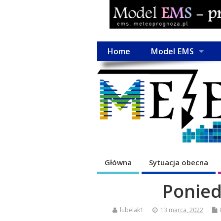
Home
Model EMS
Główna
Sytuacja obecna
Ponied
lubelak1
13 marca, 2022