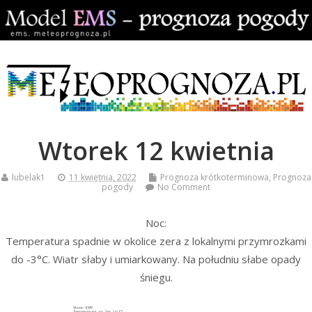
Wtorek 12 kwietnia
lubelak1
11 kwietnia, 2022
Prognoza krótkoterminowa
,
Prognoza
pogody
No Comment
Noc:
Temperatura spadnie w okolice zera z lokalnymi przymrozkami
do -3°C. Wiatr słaby i umiarkowany. Na południu słabe opady
śniegu.