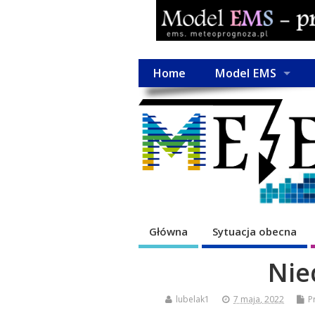
Home
Model EMS
Główna
Sytuacja obecna
Nie
lubelak1
7 maja, 2022
P