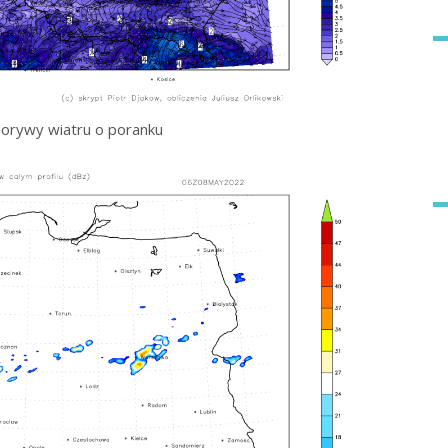
orywy wiatru o poranku