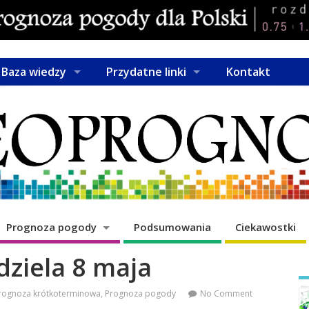
Baza wiedzy
Przydatne linki
Kontakt
Prognoza pogody
Podsumowania
Ciekawostki
dziela 8 maja
rognoza krótkoterminowa
,
Prognoza pogody
No Comment