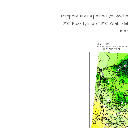
Temperatura na północnym wschodz
-2°C. Poza tym do 12°C. Wiatr sła
moż