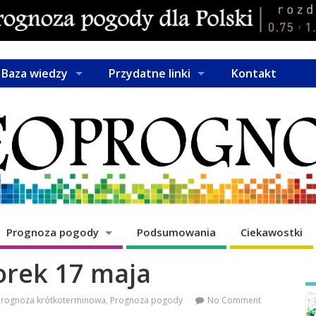
Baza wiedzy
Przydatne linki
Kontakt
Prognoza pogody
Podsumowania
Ciekawostki
rek 17 maja
Prognoza krótkoterminowa
,
Prognoza pogody
No Comment