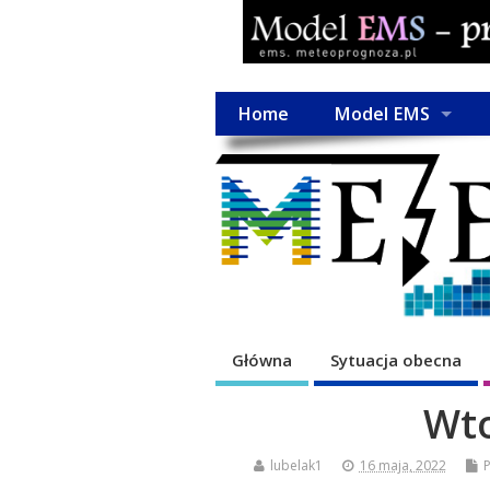
Home
Model EMS
Główna
Sytuacja obecna
Wto
lubelak1
16 maja, 2022