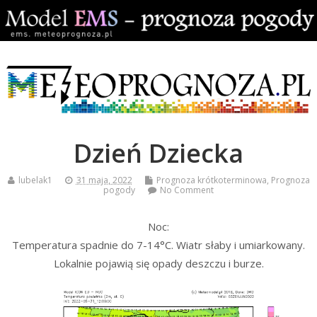
Dzień Dziecka
lubelak1
31 maja, 2022
Prognoza krótkoterminowa
,
Prognoza
pogody
No Comment
Noc:
Temperatura spadnie do 7-14°C. Wiatr słaby i umiarkowany.
Lokalnie pojawią się opady deszczu i burze.