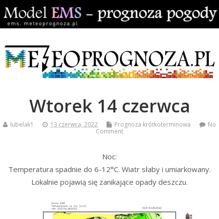
Wtorek 14 czerwca
lubelak1
13 czerwca, 2022
Prognoza krótkoterminowa
No
Comment
Noc:
Temperatura spadnie do 6-12°C. Wiatr słaby i umiarkowany.
Lokalnie pojawią się zanikające opady deszczu.