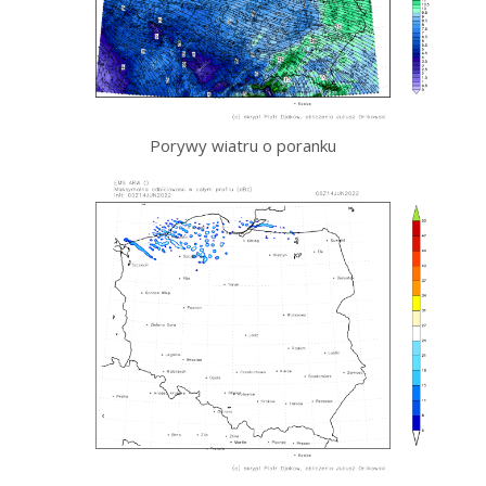
Porywy wiatru o poranku