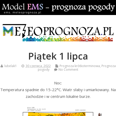
Piątek 1 lipca
lubelak1
30 czerwca, 2022
Prognoza krótkoterminowa
,
Prognoza
pogody
No Comment
Noc:
Temperatura spadnie do 15-22°C. Wiatr słaby i umiarkowany. Na
zachodzie i w centrum lokalne burze.