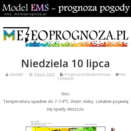
Niedziela 10 lipca
lubelak1
9 lipca, 2022
Prognoza krótkoterminowa
No
Comment
Noc:
Temperatura spadnie do 7-14°C. Wiatr słaby. Lokalnie pojawią
się opady deszczu.