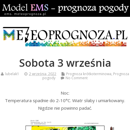
Sobota 3 września
lubelak1
2 września, 2022
Prognoza krótkoterminowa
,
Prognoza
pogody
No Comment
Noc:
Temperatura spadnie do 2-10°C. Wiatr słaby i umiarkowany.
Nigdzie nie powinno padać.