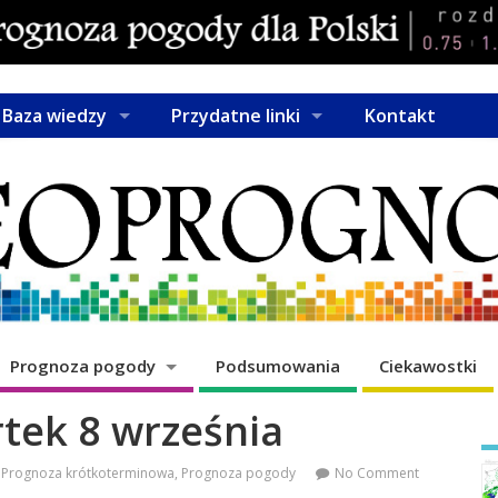
Baza wiedzy
Przydatne linki
Kontakt
Prognoza pogody
Podsumowania
Ciekawostki
tek 8 września
Prognoza krótkoterminowa
,
Prognoza pogody
No Comment