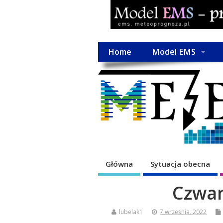
Home
Model EMS
Główna
Sytuacja obecna
Czwar
lubelak1
7 września, 2022