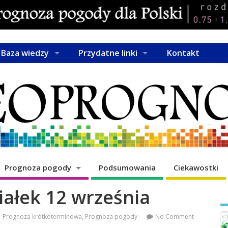
Baza wiedzy
Przydatne linki
Kontakt
Prognoza pogody
Podsumowania
Ciekawostki
iałek 12 września
Prognoza krótkoterminowa
,
Prognoza pogody
No Comment