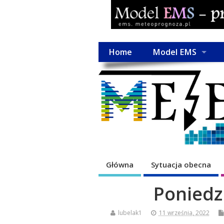
Home
Model EMS
Główna
Sytuacja obecna
Poniedz
lubelak1
11 września, 2022