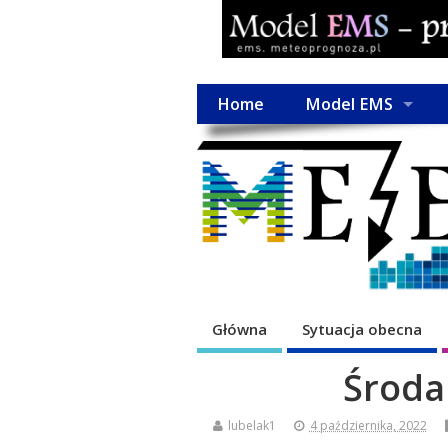
Home
Model EMS
Główna
Sytuacja obecna
Środa
lubelak1
4 października, 2022