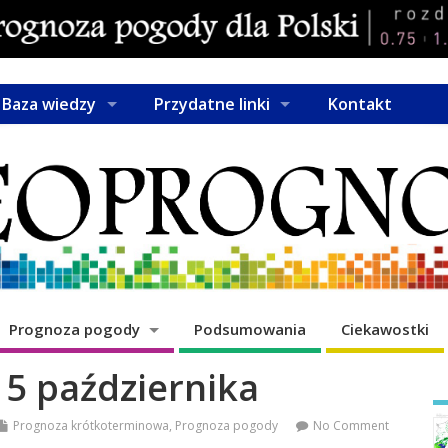
Baza wiedzy
Przydatne linki
Kontakt
Prognoza pogody
Podsumowania
Ciekawostki
 5 października
Prognoza krótkoterminowa
,
Prognoza pogody
No Comment