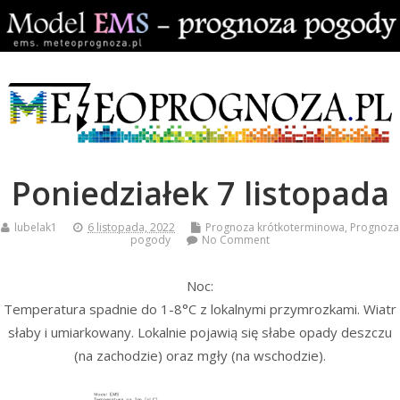
Poniedziałek 7 listopada
lubelak1
6 listopada, 2022
Prognoza krótkoterminowa
,
Prognoza
pogody
No Comment
Noc:
Temperatura spadnie do 1-8°C z lokalnymi przymrozkami. Wiatr
słaby i umiarkowany. Lokalnie pojawią się słabe opady deszczu
(na zachodzie) oraz mgły (na wschodzie).